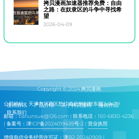
拷贝漫画加速器推荐免费：自由
之路：在奴隶区的斗争中寻找希
望
2026-04-09
Copyright © 2024.拷贝漫画.
公司地址：天津市河西区怒江道北侧创智东园2-B479
漫画资讯
产品介绍
关于拷贝漫画
漫画作品
联系我们
邮箱：
tianunsue@126.com
| 联系电话：150-6830-4236
|
备案号：津ICP备2024019439号-2
|
营业执照
增值电信业务经营许可证：津B2-20240909 |